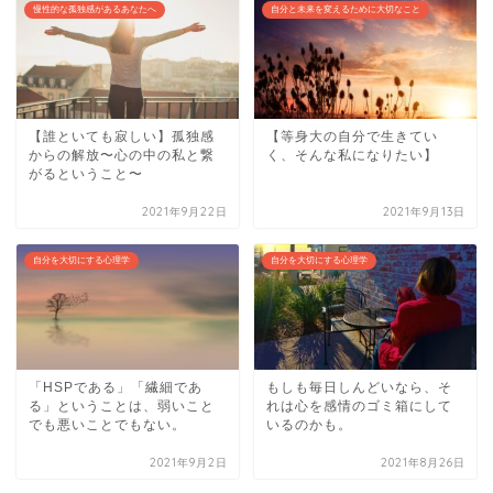
慢性的な孤独感があるあなたへ
自分と未来を変えるために大切なこと
【誰といても寂しい】孤独感
【等身大の自分で生きてい
からの解放〜心の中の私と繋
く、そんな私になりたい】
がるということ〜
2021年9月22日
2021年9月13日
自分を大切にする心理学
自分を大切にする心理学
「HSPである」「繊細であ
もしも毎日しんどいなら、そ
る」ということは、弱いこと
れは心を感情のゴミ箱にして
でも悪いことでもない。
いるのかも。
2021年9月2日
2021年8月26日