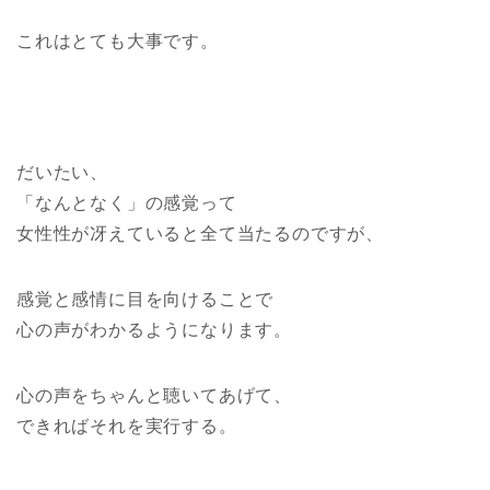
これはとても大事です。
だいたい、
「なんとなく」の感覚って
女性性が冴えていると全て当たるのですが、
感覚と感情に目を向けることで
心の声がわかるようになります。
心の声をちゃんと聴いてあげて、
できればそれを実行する。