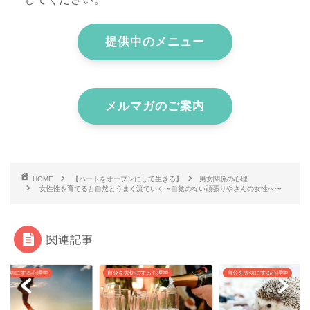
提供中のメニュー
メルマガのご案内
HOME
【ハートをオープンにして生きる】
男女関係の心理
女性性を育てると自然とうまく流ていく〜自覚のない頑張りやさんの女性へ〜
関連記事
を大切にする心理学
自分を大切にする心理学
自分を大切にする心理学