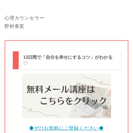
心理カウンセラー
野村香英
13日間で「自分を幸せにするコツ」がわかる
♡
◆ぜひお気軽にご登録ください◆