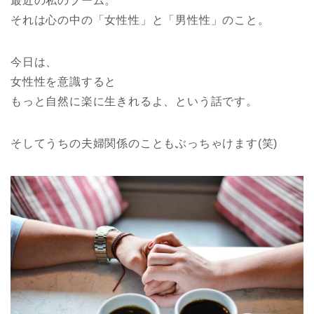
最近の私のブーム。
それは心の中の「女性性」と「男性性」のこと。
今日は、
女性性を意識すると
もっと自然に楽に生きれるよ、という話です。
そしてうちの夫婦関係のこともぶっちゃけます(笑)