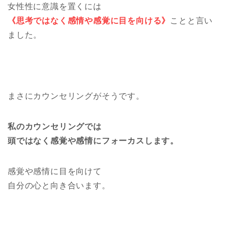
女性性に意識を置くには
《思考ではなく感情や感覚に目を向ける》
ことと言い
ました。
まさにカウンセリングがそうです。
私のカウンセリングでは
頭ではなく感覚や感情にフォーカスします。
感覚や感情に目を向けて
自分の心と向き合います。