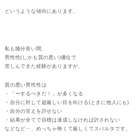
というような傾向にあります。
私も随分長い間、
男性性(しかも質の悪い)優位で
苦しんできた経験がありますが、
質の悪い男性性は
・「〜するべきだ！」が多くなる
・自分に対して超厳しい目を向ける(ときに他人にも)
・自分の甘えを許せない
・結果が全てで目標は達成しなければ許されない
などなど‥、めっちゃ怖くて厳しくてスパルタです。