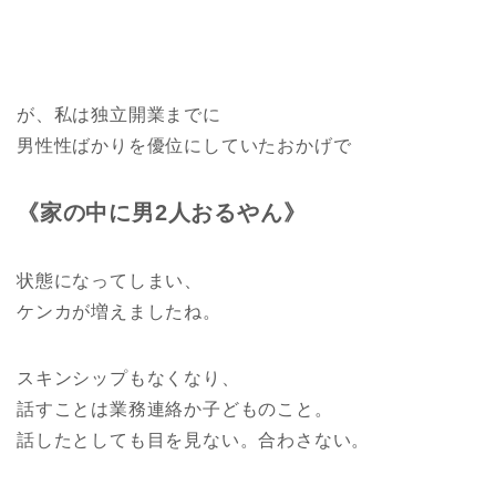
が、私は独立開業までに
男性性ばかりを優位にしていたおかげで
《家の中に男2人おるやん》
状態になってしまい、
ケンカが増えましたね。
スキンシップもなくなり、
話すことは業務連絡か子どものこと。
話したとしても目を見ない。合わさない。