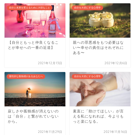
自分と未来を変えるために大切なこと
自分を大切にする心理学
【自分ともっと仲良くなるこ
親への罪悪感をもつ必要はな
とが幸せへの一番の近道】
い〜幸せの責任はそれぞれに
ある〜
2021年12月13日
2021年12月6日
慢性的な孤独感があるあなたへ
自分を大切にする心理学
寂しさや孤独感が消えないの
素直に「助けてほしい」が言
は「自分」と繋がれていない
える私になれれば、今よりも
から。
っと楽になる。
2021年11月29日
2021年11月16日