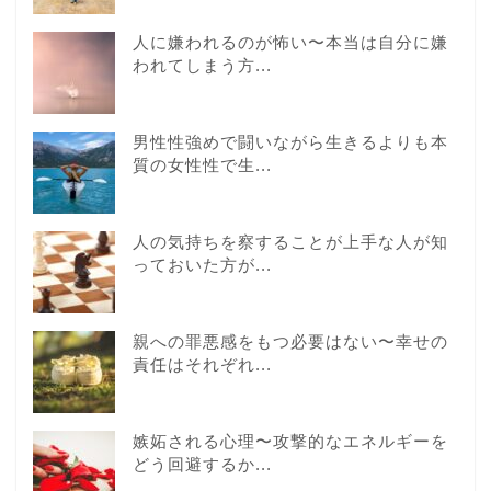
人に嫌われるのが怖い〜本当は自分に嫌
われてしまう方...
男性性強めで闘いながら生きるよりも本
質の女性性で生...
人の気持ちを察することが上手な人が知
っておいた方が...
親への罪悪感をもつ必要はない〜幸せの
責任はそれぞれ...
嫉妬される心理〜攻撃的なエネルギーを
どう回避するか...