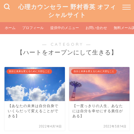
心理カウンセラー 野村香英 オフィ
シャルサイト
ホーム
プロフィール
提供中のメニュー
お問い合わせ
無料メール
― CATEGORY ―
【ハートをオープンにして生きる】
自分と未来を変えるために大切なこと
自分と未来を変えるために大切なこと
【あなたの未来は自分自身で
【一度っきりの人生、あなた
いくらだって変えることがで
には自分を幸せにする責任が
きる】
ある】
2022年4月14日
2022年3月14日