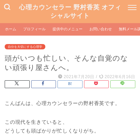
心理カウンセラー 野村香英 オフィ
シャルサイト
ホーム
プロフィール
提供中のメニュー
お問い合わせ
無料メール
自分を大切にする心理学
頭がいつも忙しい、そんな自覚のな
い頑張り屋さんへ。
2021年7月20日
/
2022年6月16日
こんばんは、心理カウンセラーの野村香英です。
この現代を生きていると、
どうしても頭ばかりが忙しくなりがち。