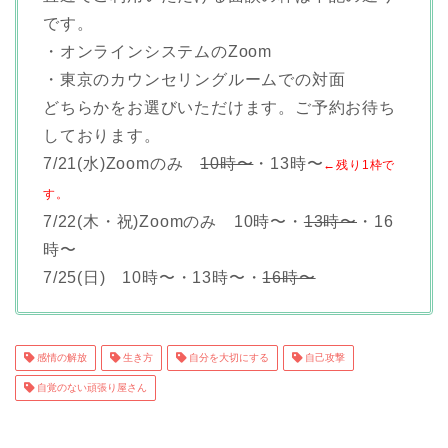
です。
・オンラインシステムのZoom
・東京のカウンセリングルームでの対面
どちらかをお選びいただけます。ご予約お待ち
しております。
7/21(水)Zoomのみ
10時〜
・13時〜
←残り1枠で
す。
7/22(木・祝)Zoomのみ 10時〜・
13時〜
・16
時〜
7/25(日) 10時〜・13時〜・
16時〜
感情の解放
生き方
自分を大切にする
自己攻撃
自覚のない頑張り屋さん