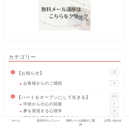
カテゴリー
38
【お知らせ】
お客様からのご感想
10
345
【ハートをオープンにして生きる】
中絶からの心の回復
9
夢を実現する心理学
16
慢性的な孤独感があるあなたへ
13
ホーム
提供中のメニュー
無料メール講座のご案
お問い合わせ
男女関係の心理
54
内