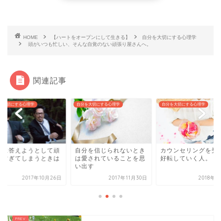
HOME
【ハートをオープンにして生きる】
自分を大切にする心理学
頭がいつも忙しい、そんな自覚のない頑張り屋さんへ。
関連記事
を大切にする心理学
自分を大切にする心理学
自分を大切にする心理学
待に答えようとして頑
自分を信じられないとき
カウンセリングを受
りすぎてしまうときは
は愛されていることを思
好転していく人。
い出す
2017年10月26日
2017年11月30日
2018年2