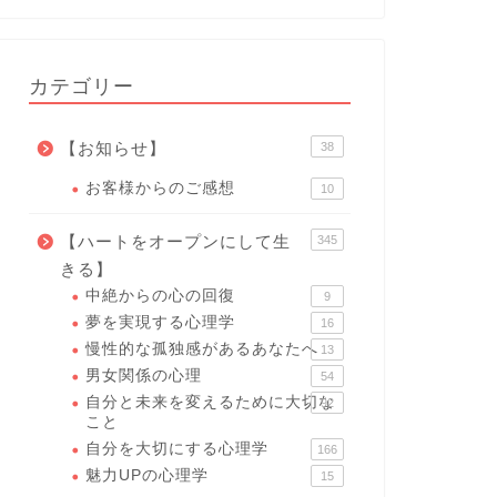
カテゴリー
【お知らせ】
38
お客様からのご感想
10
【ハートをオープンにして生
345
きる】
中絶からの心の回復
9
夢を実現する心理学
16
慢性的な孤独感があるあなたへ
13
男女関係の心理
54
自分と未来を変えるために大切な
92
こと
自分を大切にする心理学
166
魅力UPの心理学
15