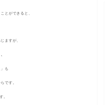
ることができると、
感じますが、
と、
た」も
からです。
ます。