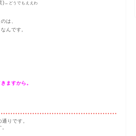
)
←どうでもええわ
たのは、
らなんです。
、
？
てきますから。
の通りです。
す。