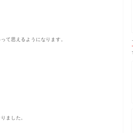
、
いって思えるようになります。
、
。
なりました。