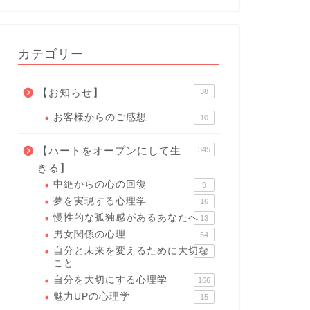
カテゴリー
【お知らせ】
38
お客様からのご感想
10
【ハートをオープンにして生
345
きる】
中絶からの心の回復
9
夢を実現する心理学
16
慢性的な孤独感があるあなたへ
13
男女関係の心理
54
自分と未来を変えるために大切な
92
こと
自分を大切にする心理学
166
魅力UPの心理学
15