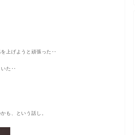
感を上げようと頑張った‥
ていた‥
のかも、という話し。