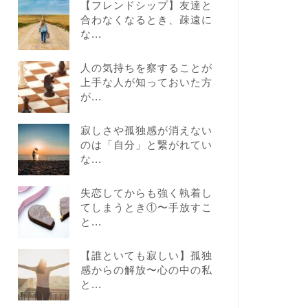
【フレンドシップ】友達と
合わなくなるとき、疎遠に
な...
人の気持ちを察することが
上手な人が知っておいた方
が...
寂しさや孤独感が消えない
のは「自分」と繋がれてい
な...
失恋してからも強く執着し
てしまうとき①〜手放すこ
と...
【誰といても寂しい】孤独
感からの解放〜心の中の私
と...