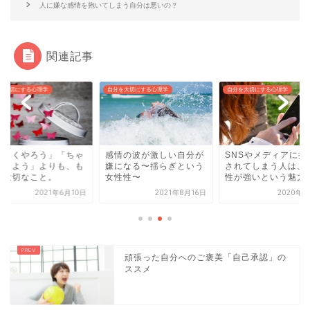
人に嫌な感情を抱いてしまう自分は悪いの？
関連記事
を大切にする心理学
自分を大切にする心理学
自分を大切にする心理学
うまくやろう」「ちゃ
感情の波が激しい自分が
SNSやメディアに振
としよう」よりも、も
嫌になる〜揺らぎという
されてしまう人は、
と大切なこと。
女性性〜
性が強いという魅力が.
2021年6月10日
2021年8月16日
2020年3
頑張った自分へのご褒美「自己承認」の
ススメ