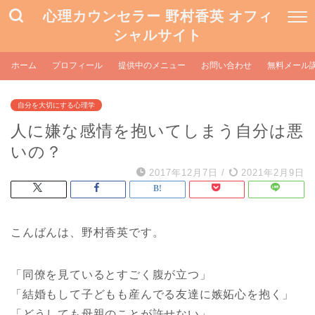
心理カウンセラー 野村香英 オフィ
シャルサイト
ホーム
プロフィール
提供中のメニュー
お問い合わせ
無料メール
自分を大切にする心理学
人に嫌な感情を抱いてしまう自分は悪
いの？
2017年12月7日
/
2021年2月9日
こんばんは、野村香英です。
「同僚を見ているとすごく腹が立つ」
「結婚もして子どもも産んでる友達に嫉妬心を抱く」
「どうしても母親のことが許せない」