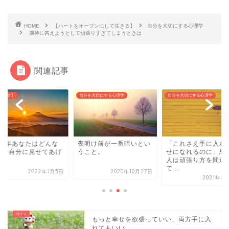
HOME
【ハートをオープンにして生きる】
自分を大切にする心理学
期待に答えようとして頑張りすぎてしまうときは
関連記事
知らせ】
自分を大切にする心理学
自分を大切にする心理学
022年あなたはどんな
夜明け前が一番暗いとい
「これさえ手に入れ
せを自分に見せてあげ
うこと。
せになれるのに」思
？
人は頑張り方を間違
て...
2022年1月5日
2020年10月27日
2021年6
もっと幸せを欲張っていい、両方手に入
れてもいい