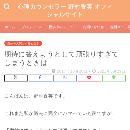
心理カウンセラー 野村香英 オフィ
シャルサイト
ホーム
プロフィール
提供中のメニュー
お問い合わせ
無料メール
自分を大切にする心理学
期待に答えようとして頑張りすぎて
しまうときは
2017年10月26日
/
2022年6月29日
こんばんは、野村香英です。
これまた私が過去に完全にハマっていた罠ですが、