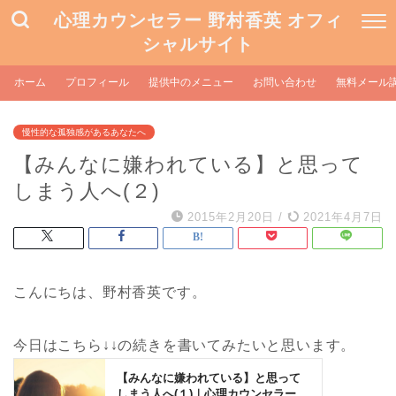
心理カウンセラー 野村香英 オフィ
シャルサイト
ホーム
プロフィール
提供中のメニュー
お問い合わせ
無料メール
慢性的な孤独感があるあなたへ
【みんなに嫌われている】と思って
しまう人へ(２)
2015年2月20日
/
2021年4月7日
こんにちは、野村香英です。
今日はこちら↓↓の続きを書いてみたいと思います。