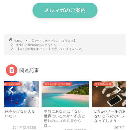
メルマガのご案内
HOME
【ハートをオープンにして生きる】
慢性的な孤独感があるあなたへ
【みんなに嫌われている】と思ってしまう人へ(２)
関連記事
を大切にする心理学
自分を大切にする心理学
男女関係の心理
に迷惑をかけない人な
本当にあなたは「ない」
LINEやメールの返
て、いない
世界にいるのか〜不安と
ないと不安でいっぱ
恐れのエゴの世界から
なってしまう
自...
2014年12月23日
2017年10