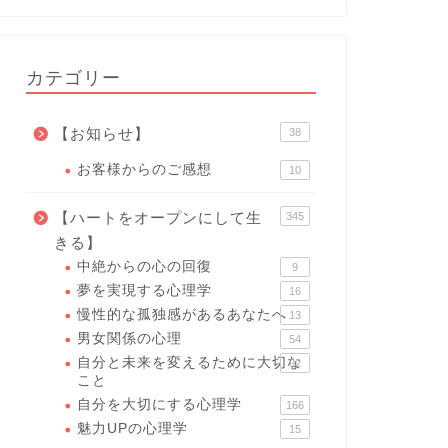
カテゴリー
【お知らせ】
38
お客様からのご感想
10
【ハートをオープンにして生
345
きる】
中絶からの心の回復
9
夢を実現する心理学
16
慢性的な孤独感があるあなたへ
13
男女関係の心理
54
自分と未来を変えるために大切な
92
こと
自分を大切にする心理学
166
魅力UPの心理学
15