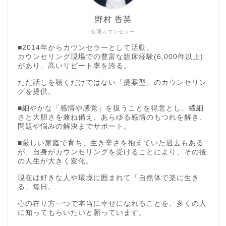
野村 香英
心理カウンセラー
■2014年からカウンセラーとして活動。
カウンセリング現場での豊富な臨床経験(6,000件以上)
があり、高いリピート率を誇る。
ただ話しを聴くだけではない「提案型」のカウンセリン
グを提供。
■細やかな「感情や感覚」を扱うことを得意とし、繊細
さと大胆さを兼ね備え、あらゆる感情のもつれを解き、
問題や悩みの解決までサポート。
■厳しい家庭で育ち、生き辛さを抱えていた過去もある
が、自身がカウンセリングを受けることにより、その後
の人生が大きく変化。
現在は好きな人や環境に囲まれて「自然体で楽に生き
る」毎日。
心の在り方一つで本当に幸せになれることを、多くの人
に知ってもらいたいと願っています。