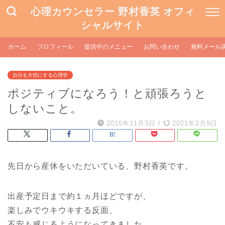
心理カウンセラー 野村香英 オフィ
シャルサイト
ホーム
プロフィール
提供中のメニュー
お問い合わせ
無料メール
自分を大切にする心理学
ポジティブになろう！と頑張ろうと
しないこと。
2016年11月3日
/
2021年2月9日
先日から産休をいただいている、野村香英です。
出産予定日まで約１ヵ月ほどですが、
楽しみでウキウキする反面、
不安も感じるようになってきました。