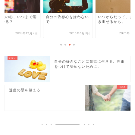
なたの心、いつまで消
自分の依存心を嫌わない
いつからだって、ま
させる？
で
き出せるから。
2018年12月7日
2016年6月8日
2021年3
自分の好きなことに貪欲に生きる。理由
をつけて諦めないために。
遠慮の壁を超える