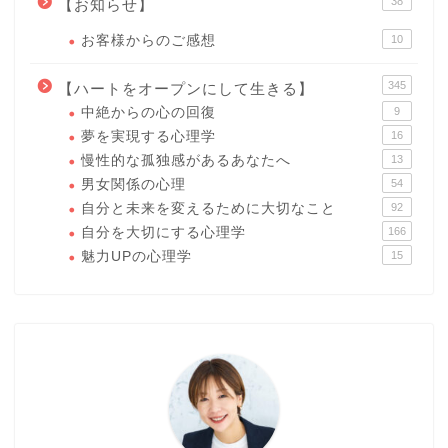
38
【お知らせ】
お客様からのご感想
10
345
【ハートをオープンにして生きる】
中絶からの心の回復
9
夢を実現する心理学
16
慢性的な孤独感があるあなたへ
13
男女関係の心理
54
自分と未来を変えるために大切なこと
92
自分を大切にする心理学
166
魅力UPの心理学
15